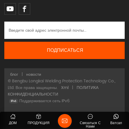
блог
|
новости
© Bengbu Longkai Welding Protection Technology Co.,
Ltd. Все права защищены.
Xml
|
ПОЛИТИКА
КОНФИДЕНЦИАЛЬНОСТИ
Поддерживается сеть IPv6
ДОМ
ПРОДУКЦИЯ
Связаться С
Ватсап
Нами