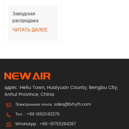
Заводская
распродажа
лазерных
ЧИТАТЬ ДАЛЕЕ
защитных очков
OD8+ для защиты
от лазерной
сварки
адрес :Heliu Town, Huaiyuan County, Bengbu City,
Anhui Province, China
Электронная почта :
sales@txhyfh.com
Тел. :
+86 18621142276
WhatsApp :
+86-18755284287