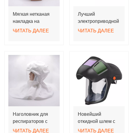
Мягкая нетканая
Лучший
накладка на
электроприводной
голову для
респиратор с
ЧИТАТЬ ДАЛЕЕ
ЧИТАТЬ ДАЛЕЕ
респираторов TH3
функцией очистки
с принудительной
воздуха и
подачей воздуха и
откидными
шлангом.
шлемами с
функцией
автоматического
затемнения
Наголовник для
Новейший
респираторов с
откидной шлем с
принудительной
автоматическим
ЧИТАТЬ ДАЛЕЕ
ЧИТАТЬ ДАЛЕЕ