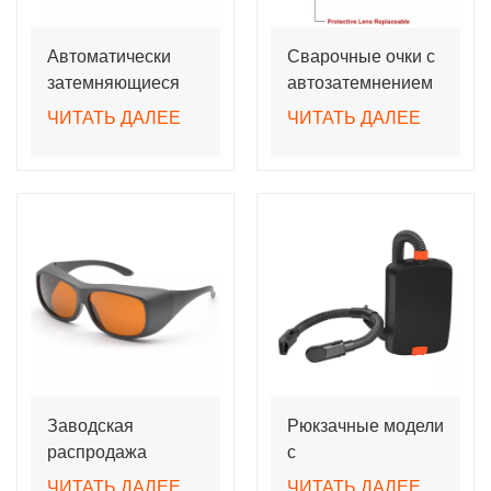
Автоматически
Сварочные очки с
затемняющиеся
автозатемнением
сварочные очки с
True Color.
ЧИТАТЬ ДАЛЕЕ
ЧИТАТЬ ДАЛЕЕ
линзами True
Средства
Color
индивидуальной
защиты сварщика.
Заводская
Рюкзачные модели
распродажа
с
лазерных
электроприводом
ЧИТАТЬ ДАЛЕЕ
ЧИТАТЬ ДАЛЕЕ