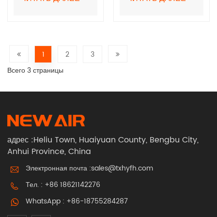
защитных очков
и очисткой
OD8+ для защиты
воздуха,
от лазерной
сверхлегкие
сварки
респираторы с
принудительной
1
2
3
подачей воздуха
Всего 3 страницы
BXH-3003
адрес :Heliu Town, Huaiyuan County, Bengbu City,
Anhui Province, China
Электронная почта :
sales@txhyfh.com
Тел. :
+86 18621142276
WhatsApp :
+86-18755284287