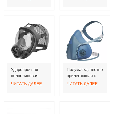
подачей воздуха
затемнением для
TH3 со шлангом
респиратора с
принудительной
очисткой воздуха
Ударопрочная
Полумаска, плотно
полнолицевая
прилегающая к
маска с мягким
лицу, для защиты
ЧИТАТЬ ДАЛЕЕ
ЧИТАТЬ ДАЛЕЕ
силиконовым
органов дыхания.
покрытием