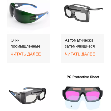
Очки
Автоматически
промышленные
затемняющиеся
защитные унисекс
сварочные очки с
ЧИТАТЬ ДАЛЕЕ
ЧИТАТЬ ДАЛЕЕ
с защитой глаз от
линзами True
ударов
Color