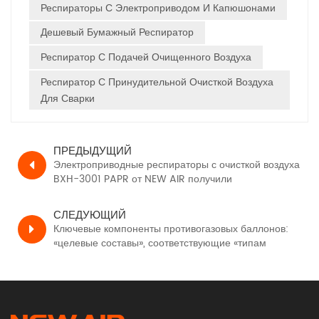
Респираторы С Электроприводом И Капюшонами
Дешевый Бумажный Респиратор
Респиратор С Подачей Очищенного Воздуха
Респиратор С Принудительной Очисткой Воздуха
Для Сварки
ПРЕДЫДУЩИЙ
Электроприводные респираторы с очисткой воздуха
BXH-3001 PAPR от NEW AIR получили
сертификацию CE, TH3 PR SL в соответствии с
EN12941
СЛЕДУЮЩИЙ
Ключевые компоненты противогазовых баллонов:
«целевые составы», соответствующие «типам
защищаемого газа»