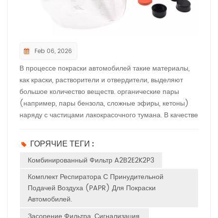
Feb 06, 2026
В процессе покраски автомобилей такие материалы,
как краски, растворители и отвердители, выделяют
большое количество веществ. органические пары
(например, пары бензола, сложные эфиры, кетоны)
наряду с частицами лакокрасочного тумана. В качестве
основного компонента средств индивидуальной
защиты (СИЗ) картриджи респираторов с
ГОРЯЧИЕ ТЕГИ :
фильтрующим воздухом (APR) напрямую определяют
Комбинированный Фильтр A2B2E2K2P3
безопасность органов дыхания. Ниже приведено
подробное описание, адаптированное для
Комплект Респиратора С Принудительной
автомобильной покрасочной промышленности: I.
Подачей Воздуха (PAPR) Для Покраски
Основные функции и целевые загрязняющие
Автомобилей.
вещества 1. Основные опасности при покраске
Засорение Фильтра. Сигнализация.