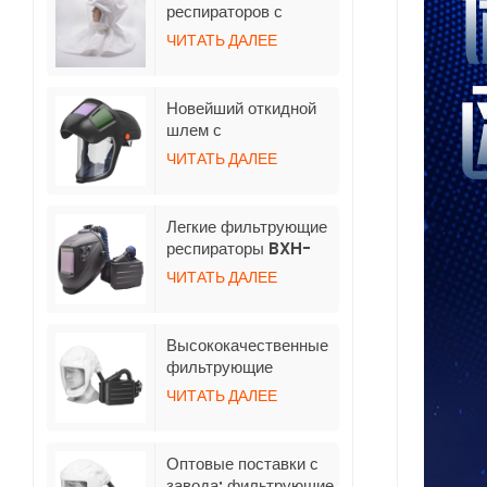
автоматического
респираторов с
затемнения
принудительной
ЧИТАТЬ ДАЛЕЕ
подачей воздуха TH3
со шлангом
Новейший откидной
шлем с
автоматическим
ЧИТАТЬ ДАЛЕЕ
затемнением для
респиратора с
принудительной
Легкие фильтрующие
очисткой воздуха
респираторы BXH-
3001 TH3 с
ЧИТАТЬ ДАЛЕЕ
индивидуальным
логотипом и
сварочным шлемом
Высококачественные
фильтрующие
респираторы BXH-
ЧИТАТЬ ДАЛЕЕ
3001-5 с коротким
капюшоном
Оптовые поставки с
завода: фильтрующие