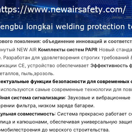
ового поколения: объединение инноваций и соответс
инутый NEW AIR
Комплекты систем PAPR
Новый станда
е. Разработан для удовлетворения строгих требований
икации CE, устройство обеспечивает
Эффективность ф
еталлов, пыль,
эрозоль
.
ектуальные функции безопасности для современных 
 используются самые современные технологии для пов
йная система сигнализации
: Звуковые и вибрационные
орении фильтра, низком заряде батареи.
ульная совместимость
: Система прекрасно работает
 лица и капюшонами, обеспечивая универсальную защит
омобилестроения до морского строительства.