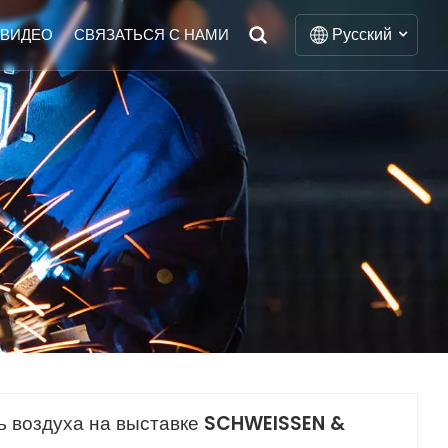
Русский
ВИДЕО
СВЯЗАТЬСЯ С НАМИ
English
Français
Deutsch
Italiano
Русский
Español
Português
ль воздуха на выставке SCHWEISSEN &
Nederlands