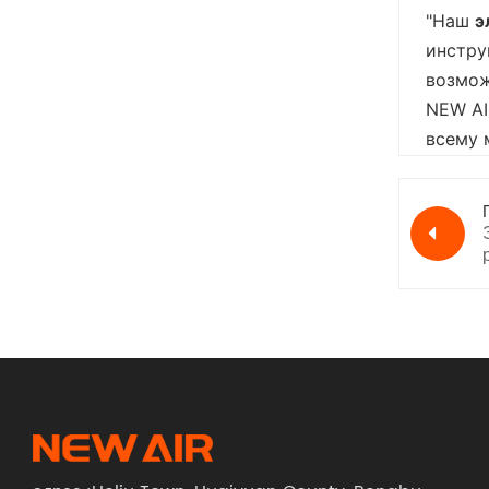
"Наш
э
инстру
возмож
NEW AI
всему 