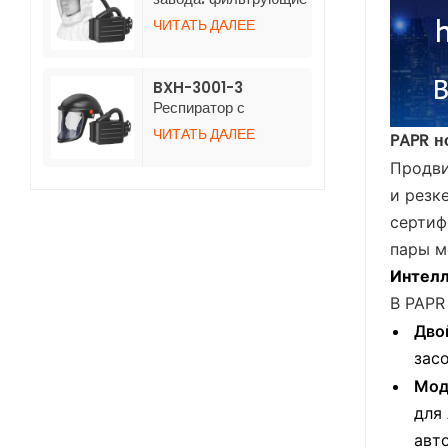
респираторы BXH-
ЧИТАТЬ ДАЛЕЕ
3001-4 с нетканым
длинным капюшоном
BXH-3001-3
Респиратор с
положительным
ЧИТАТЬ ДАЛЕЕ
PAPR н
давлением воздуха и
каской
Продв
и резк
сертиф
пары м
Интелл
В PAPR
Дво
зас
Мод
для
авт