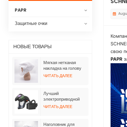
SCHNE
PAPR
Augus
Защитные очки
Компан
SCHNEI
НОВЫЕ ТОВАРЫ
свою 
PAPR
з
Мягкая нетканая
накладка на голову
для респираторов
ЧИТАТЬ ДАЛЕЕ
TH3 с
принудительной
подачей воздуха и
Лучший
шлангом.
электроприводной
респиратор с
ЧИТАТЬ ДАЛЕЕ
функцией очистки
воздуха и откидными
шлемами с функцией
Наголовник для