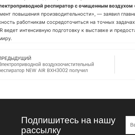
лектроприводной респиратор с очищенным воздухом
мент повышения производительности», — заявил главн
ность работникам сосредоточиться на точных задачах,
R ведет интенсивную подготовку к выставке и предос
миру.
ПРЕДЫДУЩИЙ
Электроприводной воздухоочистительный
респиратор NEW AIR BXH3002 получил
обновление системы благодаря совместимости
с двумя режимами
Подпишитесь на нашу
рассылку