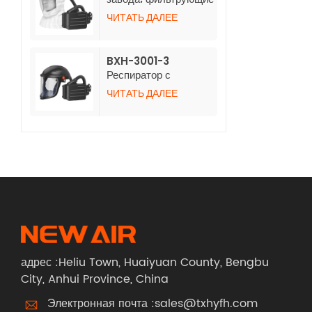
респираторы BXH-
ЧИТАТЬ ДАЛЕЕ
3001-4 с нетканым
длинным капюшоном
BXH-3001-3
Респиратор с
положительным
ЧИТАТЬ ДАЛЕЕ
давлением воздуха и
каской
адрес :Heliu Town, Huaiyuan County, Bengbu
City, Anhui Province, China
Электронная почта :
sales@txhyfh.com