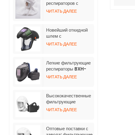
автоматического
респираторов с
затемнения
принудительной
ЧИТАТЬ ДАЛЕЕ
подачей воздуха TH3
со шлангом
Новейший откидной
шлем с
автоматическим
ЧИТАТЬ ДАЛЕЕ
затемнением для
респиратора с
принудительной
Легкие фильтрующие
очисткой воздуха
респираторы BXH-
3001 TH3 с
ЧИТАТЬ ДАЛЕЕ
индивидуальным
логотипом и
сварочным шлемом
Высококачественные
фильтрующие
респираторы BXH-
ЧИТАТЬ ДАЛЕЕ
3001-5 с коротким
капюшоном
Оптовые поставки с
завода: фильтрующие