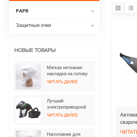
PAPR
Защитные очки
НОВЫЕ ТОВАРЫ
Мягкая нетканая
накладка на голову
для респираторов
ЧИТАТЬ ДАЛЕЕ
TH3 с
принудительной
подачей воздуха и
Лучший
шлангом.
электроприводной
респиратор с
Автома
ЧИТАТЬ ДАЛЕЕ
функцией очистки
свароч
воздуха и откидными
Color
шлемами с функцией
ЧИТАТ
Наголовник для