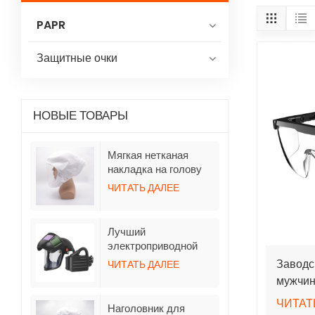
PAPR
Защитные очки
НОВЫЕ ТОВАРЫ
Мягкая нетканая
накладка на голову
для респираторов
ЧИТАТЬ ДАЛЕЕ
TH3 с
принудительной
подачей воздуха и
Лучший
шлангом.
электроприводной
респиратор с
Заводс
ЧИТАТЬ ДАЛЕЕ
функцией очистки
мужчин
воздуха и откидными
против
шлемами с функцией
ЧИТАТ
Наголовник для