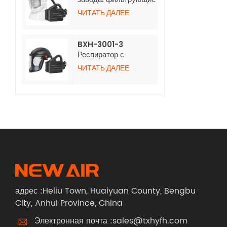
респираторы BXH-
ЧИТАТЬ ДАЛЕЕ
3001-4 с нетканым
длинным капюшоном
BXH-3001-3
Респиратор с
положительным
ЧИТАТЬ ДАЛЕЕ
давлением воздуха и
каской
адрес :Heliu Town, Huaiyuan County, Bengbu
City, Anhui Province, China
Электронная почта :
sales@txhyfh.com