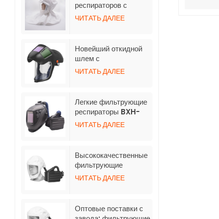
автоматического
респираторов с
затемнения
принудительной
ЧИТАТЬ ДАЛЕЕ
подачей воздуха TH3
со шлангом
Новейший откидной
шлем с
автоматическим
ЧИТАТЬ ДАЛЕЕ
затемнением для
респиратора с
принудительной
Легкие фильтрующие
очисткой воздуха
респираторы BXH-
3001 TH3 с
ЧИТАТЬ ДАЛЕЕ
индивидуальным
логотипом и
сварочным шлемом
Высококачественные
фильтрующие
респираторы BXH-
ЧИТАТЬ ДАЛЕЕ
3001-5 с коротким
капюшоном
Оптовые поставки с
завода: фильтрующие