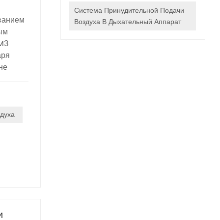
Система Принудительной Подачи
ванием
Воздуха В Дыхательный Аппарат
ым
M3
аря
не
чивает
е
здуха
вития
рных
ли,
оте.
и
ки
и