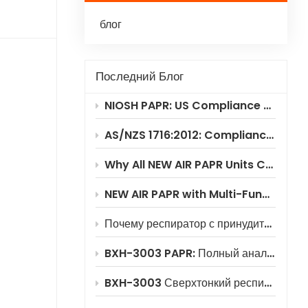
блог
Polski
Українська
Последний Блог
NIOSH PAPR: US Compliance & Testing Requirements
AS/NZS 1716:2012: Compliance Standard for PAPR Respirators
Why All NEW AIR PAPR Units Choose RILSA NB1024 for Certification?
NEW AIR PAPR with Multi-Functional Flip-Up Welding Helmet
Почему респиратор с принудительной подачей воздуха BXH-3003 обеспечивает значительную экономию средств
BXH-3003 PAPR: Полный анализ сценариев применения
BXH-3003 Сверхтонкий респиратор с принудительной подачей воздуха в рюкзаке