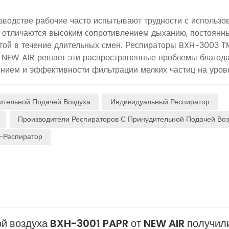
зводстве рабочие часто испытывают трудности с использо
е отличаются высоким сопротивлением дыханию, постоянн
отой в течение длительных смен. Респираторы BXH-3003 T
 NEW AIR решает эти распространенные проблемы благод
ением и эффективности фильтрации мелких частиц на уров
кому стандарту EN 12942, это устройство разработано
спомогательная прокладка из активированного угля обеспе
ительной Подачей Воздуха
Индивидуальный Респиратор
ния комфорта при ношении и не обеспечивает защиты от
ых газов. В этом руководстве подробно описаны идеальны
Производители Респираторов С Принудительной Подачей Во
ия на основе технических характеристик.1. Сценарии раз
-Респиратор
ла. В цехах непрерывной шлифовки стали, полировки сва
чество металлической стружки и мелкой металлической пы
 пневмокониоз. Респиратор BXH-3003 предлагает три
имальной скоростью 130 л/мин, обеспечивая мощную
т дышать без усилий даже при интенсивной физической раб
ет помехи для связи между сотрудниками цеха. Без батаре
 система крепления равномерно распределяет вес; работни
ой воздуха BXH-3001 PAPR от NEW AIR получил