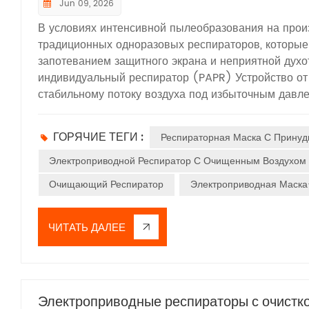
Jun 09, 2026
В условиях интенсивной пылеобразования на прои
традиционных одноразовых респираторов, которы
запотеванием защитного экрана и неприятной дух
индивидуальный респиратор (PAPR) Устройство от
стабильному потоку воздуха под избыточным давл
99,97%. Полностью сертифицированное по европейс
специально для защиты от твердых частиц пыли. В
ГОРЯЧИЕ ТЕГИ :
Респираторная Маска С Принуд
лишь незначительное снижение запаха для повыше
токсичных паров, химических испарений или опасн
Электроприводной Респиратор С Очищенным Воздухом
сценарии промышленного и коммерческого применен
Очищающий Респиратор
Электроприводная Маска
тяжелой промышленности: шлифовка и резка метал
швов и металлообработки образуется большое коли
длительное вдыхание которой может легко вызвать
ЧИТАТЬ ДАЛЕЕ
регулируемые скорости воздушного потока, с макс
принудительную подачу воздуха, которая позволяе
Уровень шума устройства ниже 65 дБ, что исключа
респиратор весит всего 542 г, а его эргономичная
Электроприводные респираторы с очистк