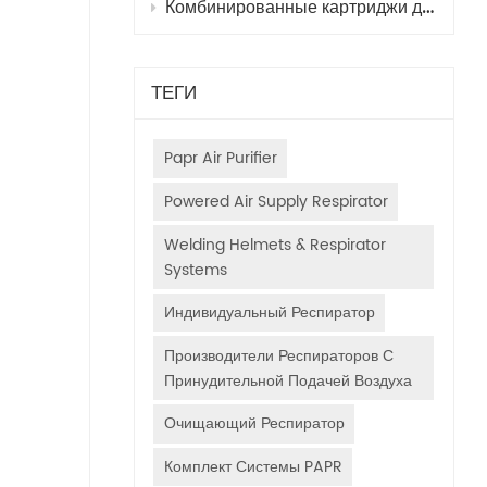
Комбинированные картриджи для респираторов с принудительной подачей воздуха (PAPR) для покраски автомобилей: выбор, принцип действия и руководство по применению.
ТЕГИ
Papr Air Purifier
Powered Air Supply Respirator
Welding Helmets & Respirator
Systems
Индивидуальный Респиратор
Производители Респираторов С
Принудительной Подачей Воздуха
Очищающий Респиратор
Комплект Системы PAPR