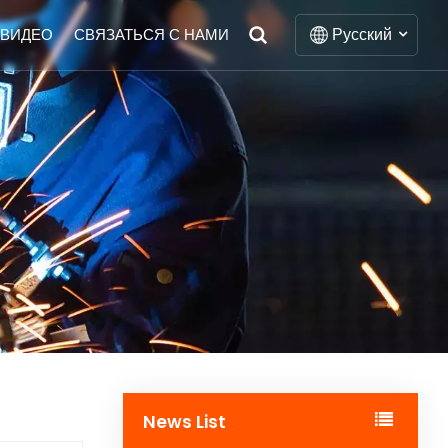
Русский
ВИДЕО
СВЯЗАТЬСЯ С НАМИ
English
Français
Deutsch
Italiano
Русский
Español
Português
News List
Nederlands